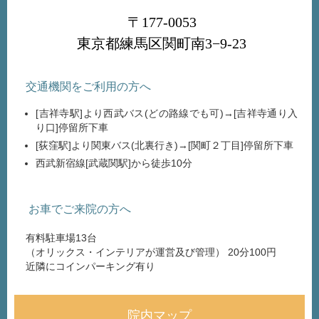
〒177-0053
東京都練馬区関町南3−9-23
交通機関をご利用の方へ
[吉祥寺駅]より西武バス(どの路線でも可)→[吉祥寺通り入
り口]停留所下車
[荻窪駅]より関東バス(北裏行き)→[関町２丁目]停留所下車
西武新宿線[武蔵関駅]から徒歩10分
お車でご来院
の方へ
有料駐車場13台
（オリックス・インテリアが運営及び管理） 20分100円
近隣にコインパーキング有り
院内マップ